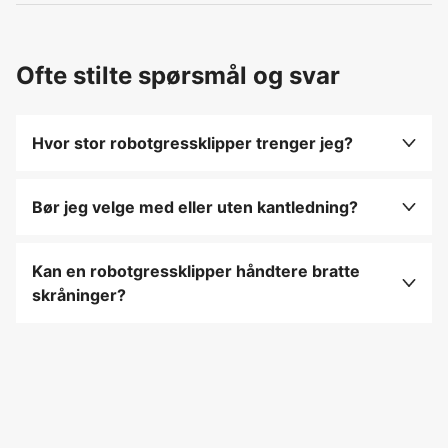
Ofte stilte spørsmål og svar
Hvor stor robotgressklipper trenger jeg?
Velg modell etter det faktiske gressarealet og
legg gjerne til litt ekstra kapasitet dersom hagen
Bør jeg velge med eller uten kantledning?
har skråninger, smale passasjer eller flere
Begrensningskabel er en stabil og velprøvd
klippeområder.
løsning. En modell uten kantledning gir større
Kan en robotgressklipper håndtere bratte
fleksibilitet og gjør det enklere å endre
skråninger?
arbeidsområdene digitalt.
Ja, men maksimal helling varierer mellom
modellene. Kontroller spesifikasjonene og vær
oppmerksom på at tillatt helling ved yttergrensen
kan være lavere enn inne i arbeidsområdet.