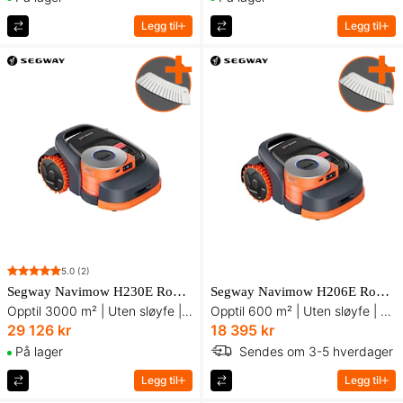
Legg til
Legg til
5.0
(2)
Segway Navimow H206E Robotgressklipper
Segway Navimow H230E Robotgressklipper
Opptil 600 m² | Uten sløyfe | LiDAR + RTK + Kamera
Opptil 3000 m² | Uten sløyfe | RTK + Kamera + Lidar
18 395 kr
29 126 kr
Sendes om 3-5 hverdager
På lager
Legg til
Legg til