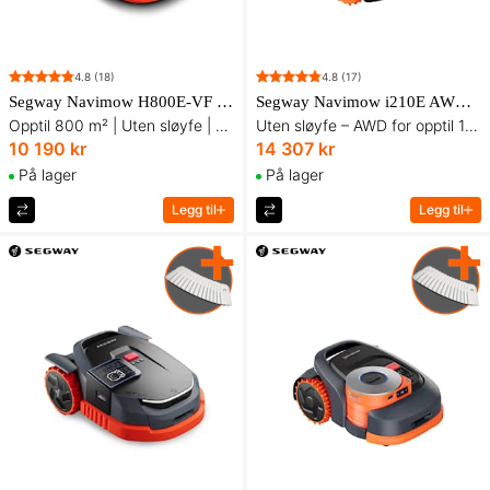
4.8
(18)
4.8
(17)
Segway Navimow H800E-VF Robotgressklipper
Segway Navimow i210E AWD Robotgressklipper
Opptil 800 m² | Uten sløyfe | Med systematisk klipping
Uten sløyfe – AWD for opptil 1 000 m²
10 190 kr
14 307 kr
På lager
På lager
Legg til
Legg til