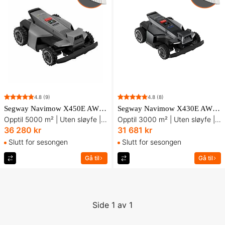
4.8
(9)
4.8
(8)
Segway Navimow X450E AWD Robotgressklipper
Segway Navimow X430E AWD Robotgressklipper
Opptil 5000 m² | Uten sløyfe | RTK - Kamera + AWD
Opptil 3000 m² | Uten sløyfe | RTK - Kamera + AWD
36 280 kr
31 681 kr
Slutt for sesongen
Slutt for sesongen
Gå til
Gå til
Side 1 av 1