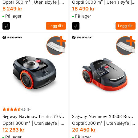
Opptil 500 m² | Uten sløyfe | Med nøyaktig posisjonering
Opptil 3000 m² | Uten sløyfe | Med smart appstyring
8 249 kr
18 490 kr
På lager
På lager
Legg til
Legg til
4.6
(9)
Segway Navimow I series i108E Robotgressklipper
Segway Navimow X350E Robotgressklipper
Opptil 800 m² | Uten sløyfe | AI-basert hinder-gjenkjenning
Opptil 5000 m² | Uten sløyfe | Med AI-kamera
12 263 kr
20 450 kr
På lager
På lager