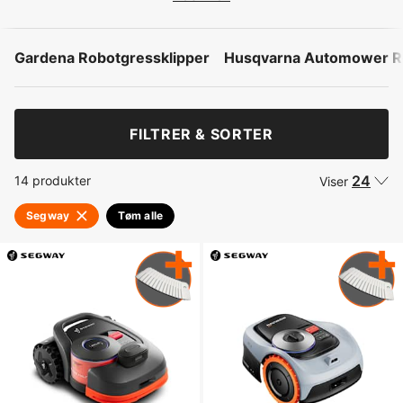
Gardena Robotgressklipper
Husqvarna Automower Ro
FILTRER & SORTER
24
14 produkter
Viser
Segway
Tøm alle