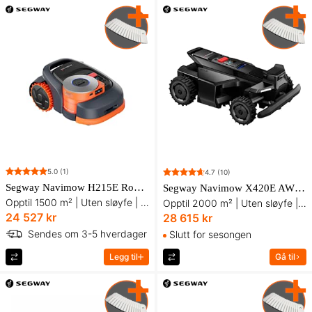
5.0
(1)
4.7
(10)
Segway Navimow H215E Robotgressklipper
Segway Navimow X420E AWD Robotgressklipper
Opptil 1500 m² | Uten sløyfe | LiDAR + RTK + Kamera
Opptil 2000 m² | Uten sløyfe | AWD - RTK - Kamera
24 527 kr
28 615 kr
Sendes om 3-5 hverdager
Slutt for sesongen
Legg til
Gå til