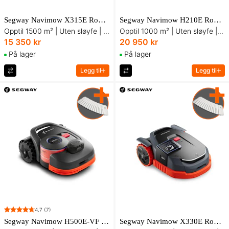
Segway Navimow X315E Robotgressklipper
Segway Navimow H210E Robotgressklipper
Opptil 1500 m² | Uten sløyfe | Med AI Assist Mapping
Opptil 1000 m² | Uten sløyfe | LiDAR + RTK + Kamera
15 350 kr
20 950 kr
På lager
På lager
Legg til
Legg til
4.7
(7)
Segway Navimow H500E-VF Robotgressklipper
Segway Navimow X330E Robotgressklipper