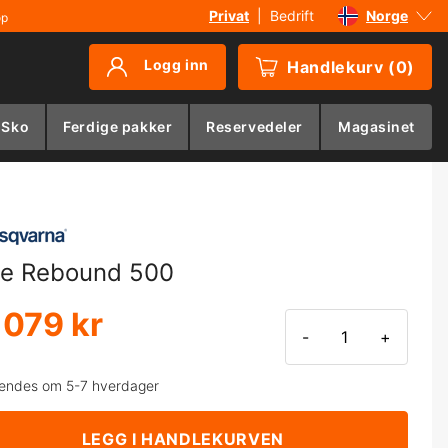
Privat
|
Bedrift
Norge
øp
Sverige
Logg inn
Handlekurv
(
0
)
Danmark
Suomi
 Sko
Ferdige pakker
Reservedeler
Magasinet
Deutschland
e Rebound 500
 079 kr
-
+
endes om 5-7 hverdager
LEGG I HANDLEKURVEN