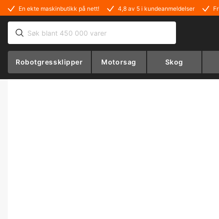
En ekte maskinbutikk på nett!
4,8 av 5 i kundeanmeldelser
Fr
Robotgressklipper
Motorsag
Skog