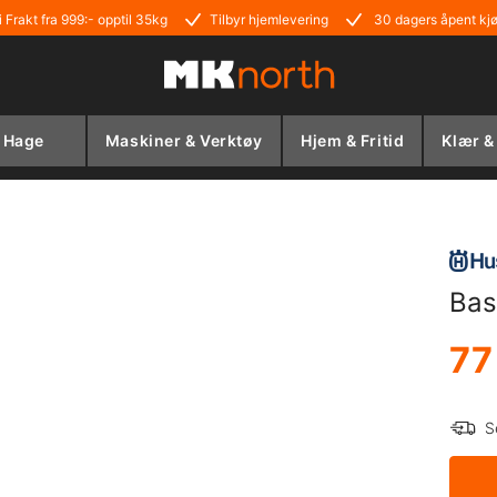
i Frakt fra 999:- opptil 35kg
Tilbyr hjemlevering
30 dagers åpent kj
Hage
Maskiner & Verktøy
Hjem & Fritid
Klær &
Bas
77
S