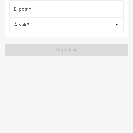
E-post*
Årsak*
Angre kjøp