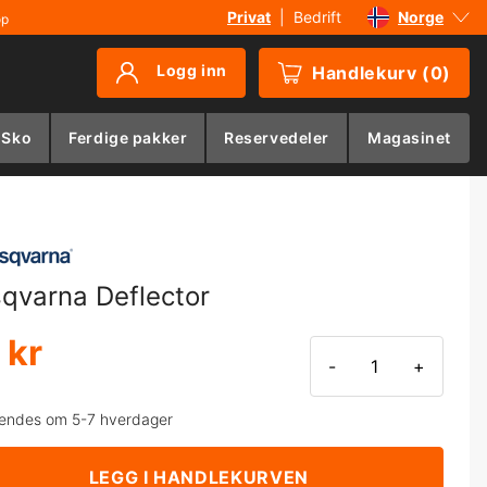
Privat
|
Bedrift
Norge
øp
Sverige
Logg inn
Handlekurv
(
0
)
Danmark
Suomi
 Sko
Ferdige pakker
Reservedeler
Magasinet
Deutschland
qvarna Deflector
 kr
-
+
endes om 5-7 hverdager
LEGG I HANDLEKURVEN