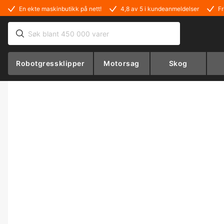
En ekte maskinbutikk på nett!
4,8 av 5 i kundeanmeldelser
Fr
Robotgressklipper
Motorsag
Skog