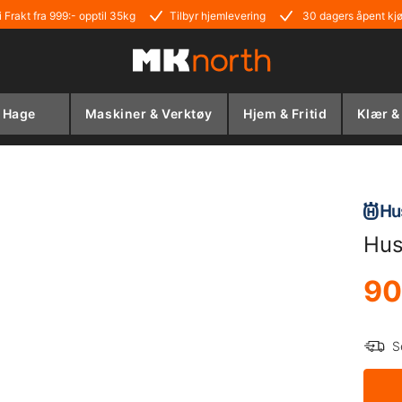
i Frakt fra 999:- opptil 35kg
Tilbyr hjemlevering
30 dagers åpent kj
Hage
Maskiner & Verktøy
Hjem & Fritid
Klær &
Hus
90
S