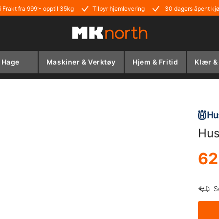
i Frakt fra 999:- opptil 35kg
Tilbyr hjemlevering
30 dagers åpent kj
Hage
Maskiner & Verktøy
Hjem & Fritid
Klær &
Hus
62
S