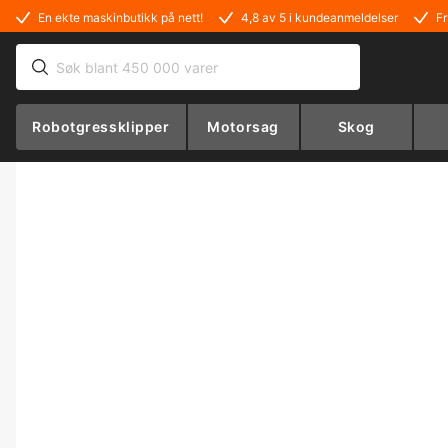
En ekte maskinbutikk på nett!
4,8 av 5 i kundeanmeldelser
Fr
Robotgressklipper
Motorsag
Skog