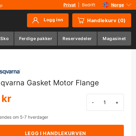
Privat
|
Bedrift
Norge
øp
Sverige
Logg inn
Handlekurv
(
0
)
Danmark
Suomi
 Sko
Ferdige pakker
Reservedeler
Magasinet
Deutschland
qvarna Gasket Motor Flange
 kr
-
+
endes om 5-7 hverdager
LEGG I HANDLEKURVEN