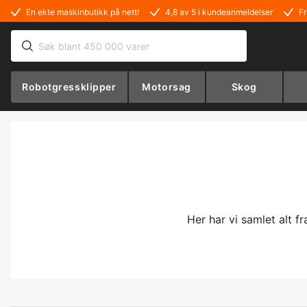
En ekte maskinbutikk på nett!
4,8 av 5 i kundeanmeldelser
Fr
Robotgressklipper
Motorsag
Skog
Her har vi samlet alt fr