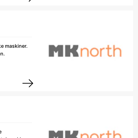
ike maskiner.
en.
e