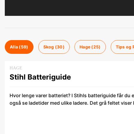
Alla (
59
)
Skog
(
30
)
Hage
(
25
)
Tips og 
HAGE
Stihl Batteriguide
Hvor lenge varer batteriet? I Stihls batteriguide får du
også se ladetider med ulike ladere. Det grå feltet vise