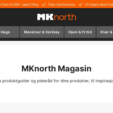
i Frakt fra 999:- opptil 35kg
Tilbyr hjemlevering
30 dagers åpent kj
Hage
Maskiner & Verktøy
Hjem & Fritid
Klær &
MKnorth Magasin
a produktguider og pleieråd for dine produkter, til inspirasj