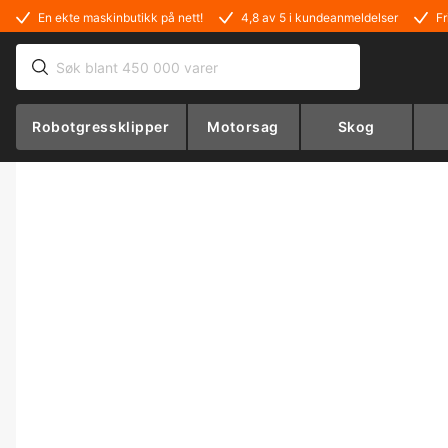
En ekte maskinbutikk på nett!
4,8 av 5 i kundeanmeldelser
Fr
Robotgressklipper
Motorsag
Skog