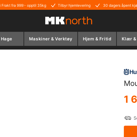
i Frakt fra 999:- opptil 35kg
Tilbyr hjemlevering
30 dagers åpent kj
Hage
Maskiner & Verktøy
Hjem & Fritid
Klær &
Mou
1 
S