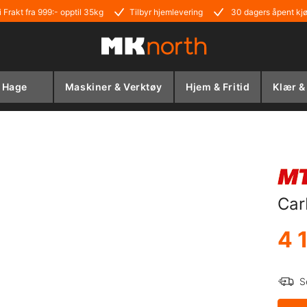
i Frakt fra 999:- opptil 35kg
Tilbyr hjemlevering
30 dagers åpent kj
Hage
Maskiner & Verktøy
Hjem & Fritid
Klær &
Car
4 
S