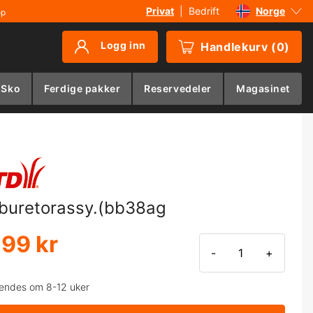
Privat
|
Bedrift
Norge
øp
Sverige
Logg inn
Handlekurv
(
0
)
Danmark
Suomi
 Sko
Ferdige pakker
Reservedeler
Magasinet
Deutschland
buretorassy.(bb38ag
199 kr
-
+
endes om 8-12 uker