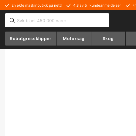
En ekte maskinbutikk på nett!
4,8 av 5 i kundeanmeldelser
Fr
Robotgressklipper
Motorsag
Skog