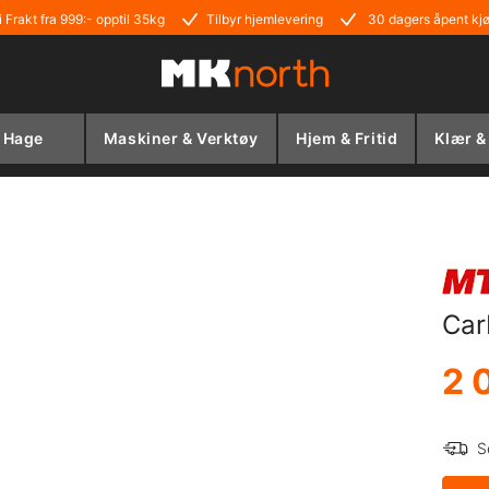
i Frakt fra 999:- opptil 35kg
Tilbyr hjemlevering
30 dagers åpent kj
Hage
Maskiner & Verktøy
Hjem & Fritid
Klær &
Car
2 
S