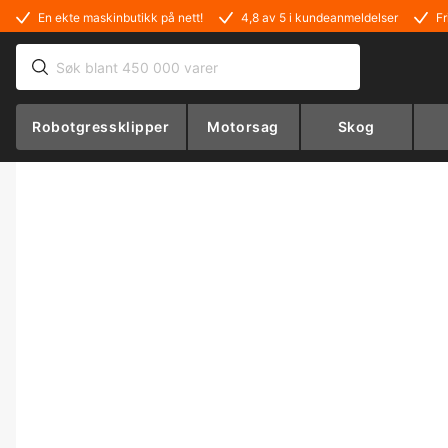
En ekte maskinbutikk på nett!
4,8 av 5 i kundeanmeldelser
Fr
Robotgressklipper
Motorsag
Skog