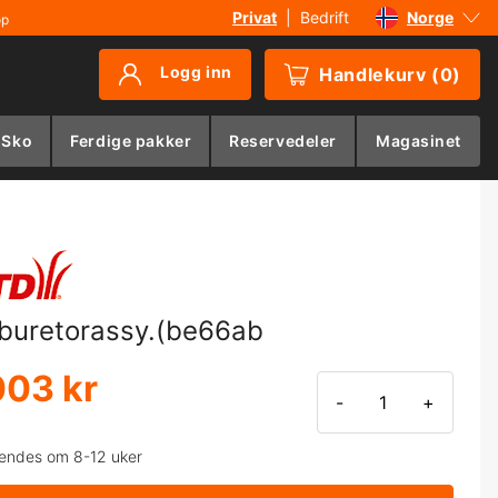
Privat
|
Bedrift
Norge
øp
Sverige
Logg inn
Handlekurv
(
0
)
Danmark
Suomi
 Sko
Ferdige pakker
Reservedeler
Magasinet
Deutschland
buretorassy.(be66ab
003 kr
-
+
endes om 8-12 uker