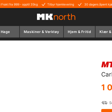
i Frakt fra 999:- opptil 35kg
Tilbyr hjemlevering
30 dagers åpent kj
Hage
Maskiner & Verktøy
Hjem & Fritid
Klær &
Car
1 
S