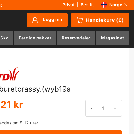
Privat
|
Bedrift
Norge
øp
Sverige
Logg inn
Handlekurv
(
0
)
Danmark
Suomi
 Sko
Ferdige pakker
Reservedeler
Magasinet
Deutschland
buretorassy.(wyb19a
021 kr
-
+
endes om 8-12 uker