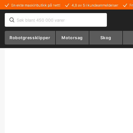
En ekte maskinbutikk på nett!
4,8 av 5 i kundeanmeldelser
Fr
Robotgressklipper
Motorsag
Skog