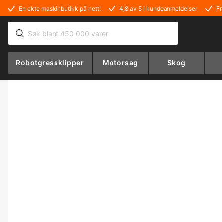
En ekte maskinbutikk på nett!
4,8 av 5 i kundeanmeldelser
Fr
Robotgressklipper
Motorsag
Skog