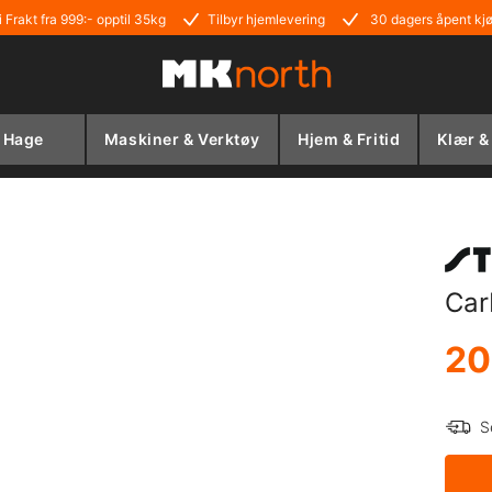
i Frakt fra 999:- opptil 35kg
Tilbyr hjemlevering
30 dagers åpent kj
Hage
Maskiner & Verktøy
Hjem & Fritid
Klær &
Car
20
S