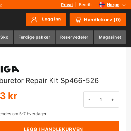
Privat
|
Bedrift
Norge
øp
Sverige
Logg inn
Handlekurv
(
0
)
Danmark
Suomi
 Sko
Ferdige pakker
Reservedeler
Magasinet
Deutschland
buretor Repair Kit Sp466-526
3 kr
-
+
endes om 5-7 hverdager
LEGG I HANDLEKURVEN