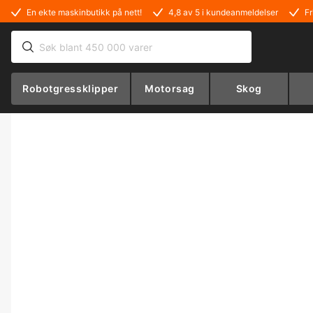
En ekte maskinbutikk på nett!
4,8 av 5 i kundeanmeldelser
Fr
Robotgressklipper
Motorsag
Skog