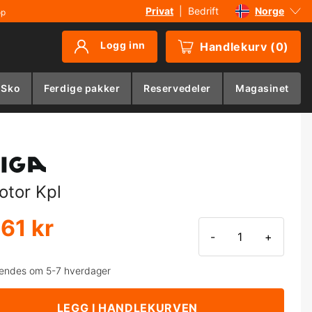
Privat
|
Bedrift
Norge
øp
Sverige
Logg inn
Handlekurv
(
0
)
Danmark
Suomi
 Sko
Ferdige pakker
Reservedeler
Magasinet
Deutschland
otor Kpl
561 kr
-
+
endes om 5-7 hverdager
LEGG I HANDLEKURVEN