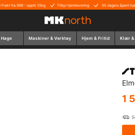
i Frakt fra 999:- opptil 35kg
Tilbyr hjemlevering
30 dagers åpent kj
Hage
Maskiner & Verktøy
Hjem & Fritid
Klær &
Elm
1 
S