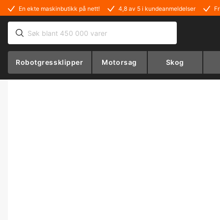
En ekte maskinbutikk på nett!
4,8 av 5 i kundeanmeldelser
Fr
Robotgressklipper
Motorsag
Skog