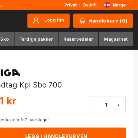
Privat
|
Bedrift
Norge
øp
Sverige
Logg inn
Handlekurv
(
0
)
Danmark
Suomi
 Sko
Ferdige pakker
Reservedeler
Magasinet
Deutschland
dtag Kpl Sbc 700
1 kr
-
+
endes om 5-7 hverdager
LEGG I HANDLEKURVEN