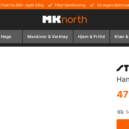
i Frakt fra 999:- opptil 35kg
Tilbyr hjemlevering
30 dagers åpent kj
Hage
Maskiner & Verktøy
Hjem & Fritid
Klær &
Han
47
S