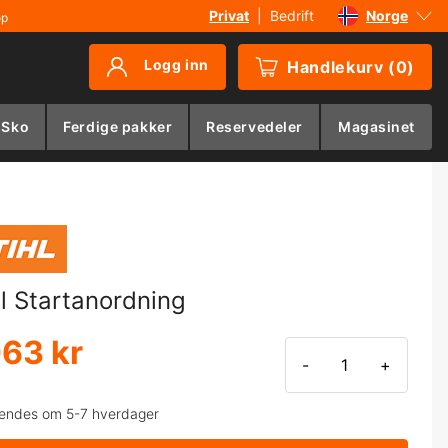
Privat
|
Bedrift
Norge
øp
Sverige
Logg inn
Handlekurv
(
0
)
Danmark
Suomi
 Sko
Ferdige pakker
Reservedeler
Magasinet
Deutschland
hl Startanordning
063 kr
-
+
endes om 5-7 hverdager