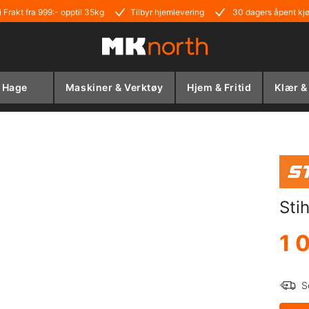
i Frakt fra 999:- opptil 35kg
Tilbyr hjemlevering
30 dagers åpent kj
Hage
Maskiner & Verktøy
Hjem & Fritid
Klær &
Sti
1 
S