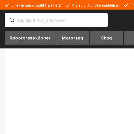
En ekte maskinbutikk på nett!
4,8 av 5 i kundeanmeldelser
Fr
Robotgressklipper
Motorsag
Skog