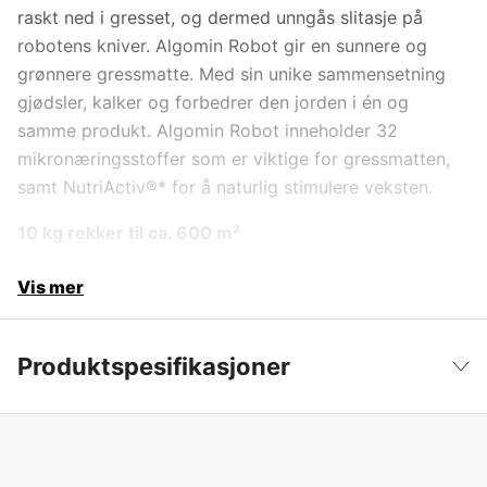
raskt ned i gresset, og dermed unngås slitasje på
robotens kniver. Algomin Robot gir en sunnere og
grønnere gressmatte. Med sin unike sammensetning
gjødsler, kalker og forbedrer den jorden i én og
samme produkt. Algomin Robot inneholder 32
mikronæringsstoffer som er viktige for gressmatten,
samt NutriActiv®* for å naturlig stimulere veksten.
10 kg rekker til ca. 600 m²
Vis mer
Produktspesifikasjoner
Årstider
Sommer, Vår
Vis mindre
Svovel (S)
8 %