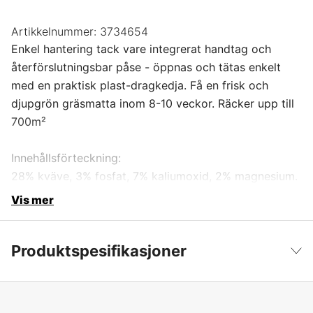
Artikkelnummer:
3734654
Enkel hantering tack vare integrerat handtag och
återförslutningsbar påse - öppnas och tätas enkelt
med en praktisk plast-dragkedja. Få en frisk och
djupgrön gräsmatta inom 8-10 veckor. Räcker upp till
700m²
Innehållsförteckning:
28% kväve, 3% fosfat, 7% kaliumoxid, 2% magnesium.
Vis mer
Produktspesifikasjoner
Årstider
Sommer, Vår
Vis mindre