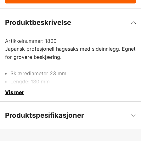
Produktbeskrivelse
Artikkelnummer:
1800
Japansk profesjonell hagesaks med sideinnlegg. Egnet
for grovere beskjæring.
Skjærediameter 23 mm
Lengde: 180 mm
Vis mer
Produktspesifikasjoner
Produktfilsortering
Sekatør
Vis mindre