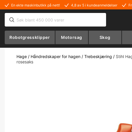
En ekte maskinbutikk på nett!
4,8 av 5 i kundeanmeldelser
Fr
Robotgressklipper
Motorsag
Skog
Hage
/
Håndredskaper for hagen
/
Trebeskjæring
/
Stihl Ha
rosesaks