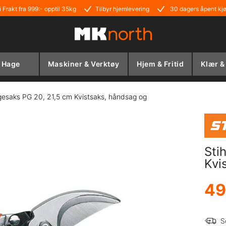
i Frakt fra 999:- opptil 35kg
Tilbyr hjemlevering
30 dagers åpent kj
Hage
Maskiner & Verktøy
Hjem & Fritid
Klær &
gesaks PG 20, 21,5 cm Kvistsaks, håndsag og
Sti
Kvi
49
S