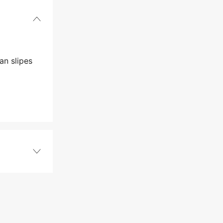
an slipes
Sekatør
25 mm