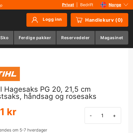
Privat
|
Bedrift
Norge
øp
Sverige
Logg inn
Handlekurv
(
0
)
Danmark
Suomi
 Sko
Ferdige pakker
Reservedeler
Magasinet
Deutschland
hl Hagesaks PG 20, 21,5 cm
stsaks, håndsag og rosesaks
1 kr
-
+
endes om 5-7 hverdager