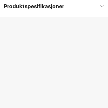
Produktspesifikasjoner
Produktfilsortering
Såing
Vis mindre