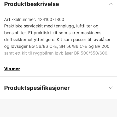
Produktbeskrivelse
Artikkelnummer:
42410071800
Praktiske servicekit med tennplugg, luftfilter og
bensinfilter. Et praktiskt kit som sikrer maskinens
driftssikkerhet ytterligere. Kit som passer til løvblåser
og løvsuger BG 56/86 C-E, SH 56/86 C-E og BR 200
samt ett kit til ryggbåren løvblåser BR 500/550/600.
Vis mer
Produktspesifikasjoner
Produktfilsortering
Servicesett
Vis mindre
Global garanti
yes