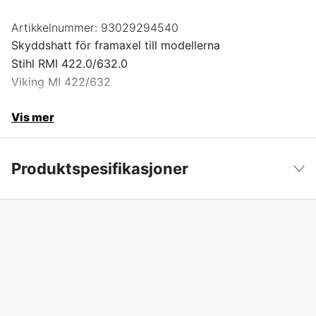
Artikkelnummer:
93029294540
Skyddshatt för framaxel till modellerna
Stihl RMI 422.0/632.0
Viking MI 422/632
Vis mer
Produktspesifikasjoner
Garanti
1 år
Vis mindre
Global garanti
yes