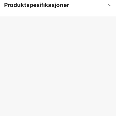
Produktspesifikasjoner
Maksimalt klippeareal
800 m²
Vis mindre
Maksimal helning innenfor arbeidsområdet
45 %
App-støtte
Roborock
Vaskbar
yes
Batterikapasitet
4.6 Ah
Begrensning
Kantfri som standard
Belysning
yes
Drivhjul
Bakhjul
Elektronisk klippehøydejustering
yes