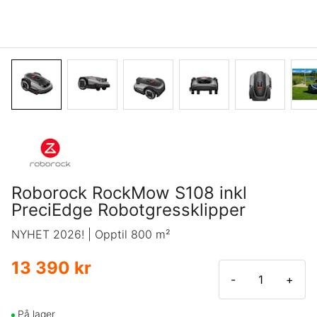
Roborock RockMow S108 inkl
PreciEdge Robotgressklipper
NYHET 2026! | Opptil 800 m²
13 390 kr
-
+
På lager