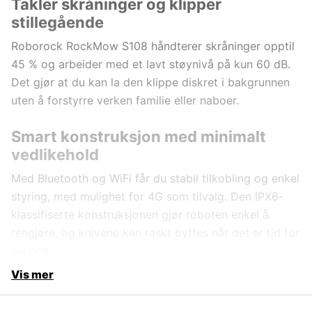
Takler skråninger og klipper
stillegående
Roborock RockMow S108 håndterer skråninger opptil
45 % og arbeider med et lavt støynivå på kun 60 dB.
Det gjør at du kan la den klippe diskret i bakgrunnen
uten å forstyrre verken familie eller naboer.
Smart konstruksjon med minimalt
vedlikehold
Med Bluetooth og WiFi får du stabil tilkobling og enkel
styring, med mulighet for 4G som tilvalg. Den IPX6-
klassifiserte konstruksjonen gjør roboten enkel å
rengjøre, og knivene kan raskt byttes når det er tid for
service.
Vis mer