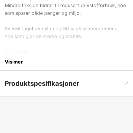
Mindre friksjon bidrar til redusert drivstofforbruk, noe
som sparer både penger og miljø.
Svensk laget av nylon og 30 % glassfiberarmering,
noe som gjør de sterke og stabile.
Selges i par.
Vis mer
Produktspesifikasjoner
Produktfilsortering
Glideskinner/Tilhengere
Vis mindre