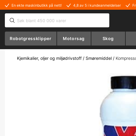
En ekte maskinbutikk på nett!
4,8 av 5 i kundeanmeldelser
Fr
Robotgressklipper
Motorsag
Skog
Kjemikalier, oljer og miljødrivstoff
/
Smøremiddel
/
Kompressor