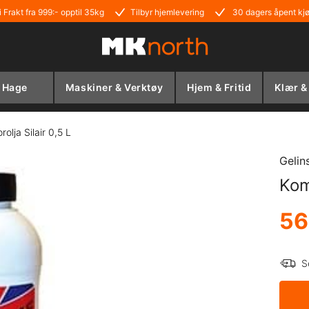
i Frakt fra 999:- opptil 35kg
Tilbyr hjemlevering
30 dagers åpent kj
Hage
Maskiner & Verktøy
Hjem & Fritid
Klær &
olja Silair 0,5 L
Gelin
Kom
56
S