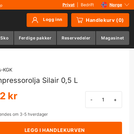
Privat
|
Bedrift
Norge
øp
Sverige
Logg inn
Handlekurv
(
0
)
Danmark
Suomi
 Sko
Ferdige pakker
Reservedeler
Magasinet
Deutschland
s-KGK
pressorolja Silair 0,5 L
2 kr
-
+
endes om 3-5 hverdager
LEGG I HANDLEKURVEN