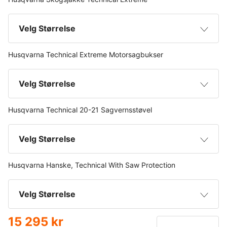
Oransje
Velg Størrelse
Grå
Husqvarna Technical Extreme Motorsagbukser
XS
Velg Størrelse
S
Husqvarna Technical 20-21 Sagvernsstøvel
XS
M
Velg Størrelse
S
L
Husqvarna Hanske, Technical With Saw Protection
36
M
XL
Velg Størrelse
37
M +7 cm
XXL
15 295 kr
8
38