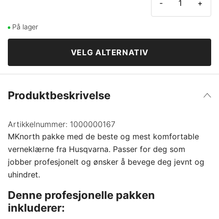
L
-
+
9
39
På lager
L +7 cm
10
VELG ALTERNATIV
40
XL
41
XL +7 cm
Produktbeskrivelse
42
XXL
Artikkelnummer:
1000000167
MKnorth pakke med de beste og mest komfortable
43
XXXL
verneklærne fra Husqvarna. Passer for deg som
jobber profesjonelt og ønsker å bevege deg jevnt og
44
uhindret.
Denne profesjonelle pakken
45
inkluderer: