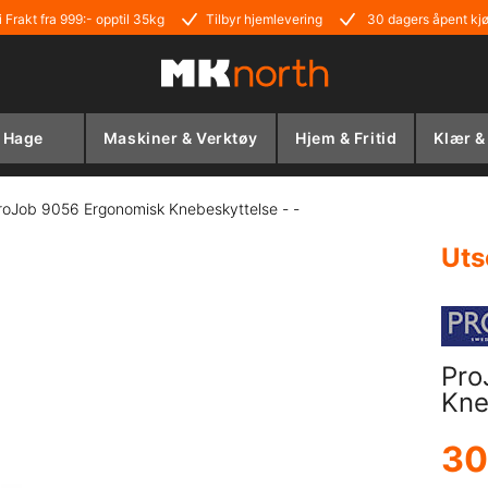
i Frakt fra 999:- opptil 35kg
Tilbyr hjemlevering
30 dagers åpent kj
Hage
Maskiner & Verktøy
Hjem & Fritid
Klær &
roJob 9056 Ergonomisk Knebeskyttelse - -
Uts
Pro
Kne
30