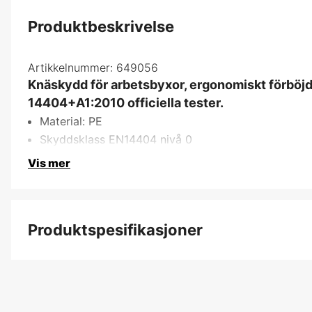
Produktbeskrivelse
Artikkelnummer:
649056
Knäskydd för arbetsbyxor, ergonomiskt förbö
14404+A1:2010 officiella tester.
Material: PE
Skyddsklass EN14404 nivå 0
Vis mer
Produktspesifikasjoner
Produktfilsortering