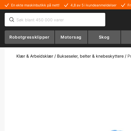
En ekte maskinbutikk på nett!
4,8 av 5 i kundeanmeldelser
Fr
Robotgressklipper
Motorsag
Skog
Klær & Arbeidsklær
/
Bukseseler, belter & knebeskyttere
/
P