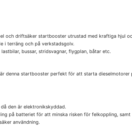
el och driftsäker startbooster utrustad med kraftiga hjul o
de i terräng och på verkstadsgolv.
astbilar, bussar, stridsvagnar, flygplan, båtar etc.
r denna startbooster perfekt för att starta dieselmotorer p
t då den är elektronikskyddad.
ng på batteriet för att minska risken för felkoppling, samt
 säker användning.