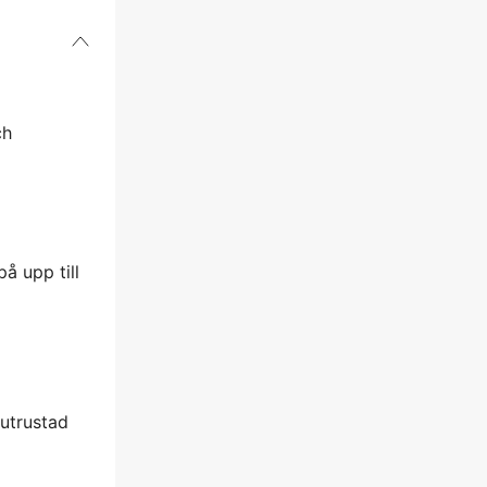
ch
å upp till
 utrustad