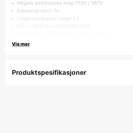
Högsta strömstyrka Amp 7750 / 3875
Kabelarea mm2 70
Längd startkablar meter 2,1
Mått LxBxH mm 540x500x1090
Strömstyrka vid start Amp 3200 / 1600
Vis mer
Produktspesifikasjoner
Batterispenning
CCA
Funksjoner
Innebygd batteri