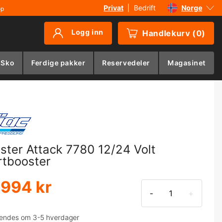
Privat
|
Bedrift
Norge
øp
Sverige
Logg inn
Handlekurv
(
0
)
Danmark
Suomi
 Sko
Ferdige pakker
Reservedeler
Magasinet
Deutschland
ster Attack 7780 12/24 Volt
rtbooster
 994 kr
-
+
endes om 3-5 hverdager