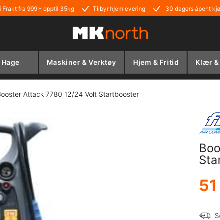
i Frakt fra 999:- opptil 35kg
Tilbyr hjemlevering
30 dagers åpent kj
Hage
Maskiner & Verktøy
Hjem & Fritid
Klær &
ooster Attack 7780 12/24 Volt Startbooster
Boo
Sta
51
S