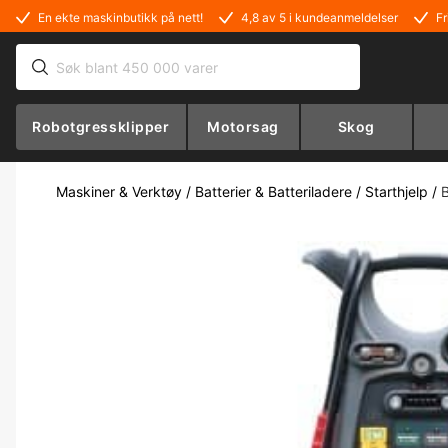
En ekte maskinbutikk på nett!
4,8 av 5 i kundeanmeldelser
Fr
Robotgressklipper
Motorsag
Skog
Maskiner & Verktøy
/
Batterier & Batteriladere
/
Starthjelp
/
B