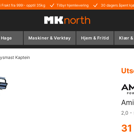
i Frakt fra 999:- opptil 35kg
Tilbyr hjemlevering
30 dagers åpent kj
Hage
Maskiner & Verktøy
Hjem & Fritid
Klær &
ysmast Kaptein
Uts
Ami
2,0 -
31