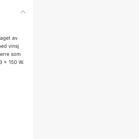
laget av
med vinsj
perre som
 3 x 150 W.