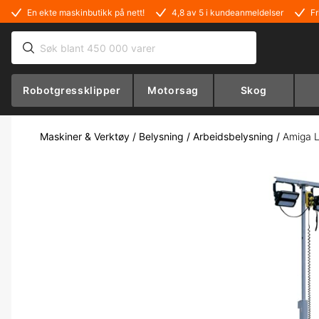
En ekte maskinbutikk på nett!
4,8 av 5 i kundeanmeldelser
Fr
Robotgressklipper
Motorsag
Skog
Maskiner & Verktøy
/
Belysning
/
Arbeidsbelysning
/
Amiga L