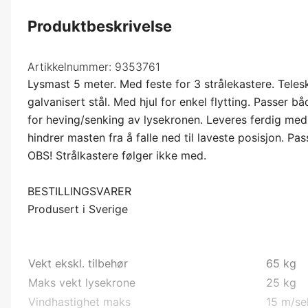
Produktbeskrivelse
Artikkelnummer:
9353761
Lysmast 5 meter. Med feste for 3 strålekastere. Teles
galvanisert stål. Med hjul for enkel flytting. Passer 
for heving/senking av lysekronen. Leveres ferdig med
hindrer masten fra å falle ned til laveste posisjon. 
OBS! Strålkastere følger ikke med.
BESTILLINGSVARER
Produsert i Sverige
Vekt ekskl. tilbehør
65 kg
Maks vekt lysekrone
25 kg
Vindhastighet maks
15 m/se