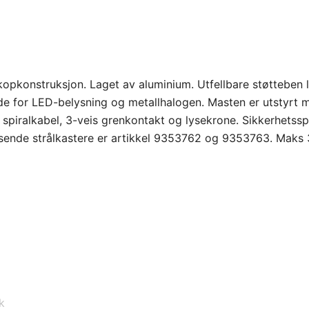
kopkonstruksjon. Laget av aluminium. Utfellbare støtteben 
både for LED-belysning og metallhalogen. Masten er utstyrt 
 spiralkabel, 3-veis grenkontakt og lysekrone. Sikkerhetss
Passende strålkastere er artikkel 9353762 og 9353763. Maks
k