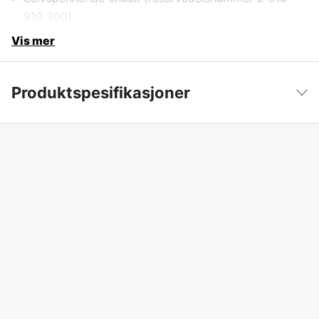
910 300)
Vis mer
Produktspesifikasjoner
Drifttyp
Nettdrevet
Vis mindre
Drivkilde
Elektrisitet 230V
Driftsspenning
230 V
Global garanti
yes