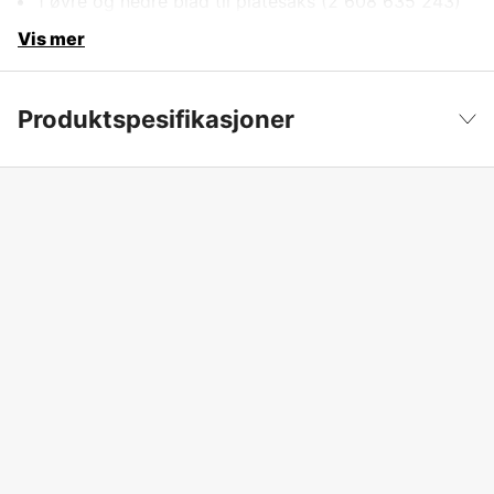
1 øvre og nedre blad til platesaks (2 608 635 243)
Vis mer
Produktspesifikasjoner
Drifttyp
Nettdrevet
Vis mindre
Drivkilde
Elektrisitet 230V
Driftsspenning
230 V
Global garanti
yes