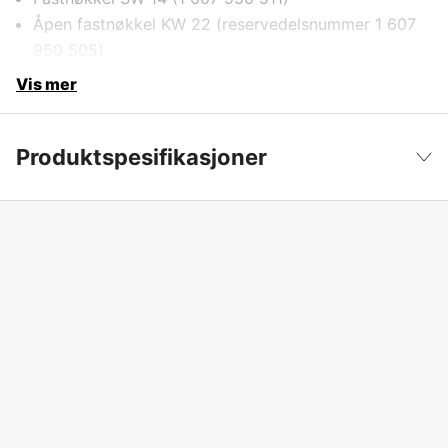
Åpen fastnøkkel KW 22 (reservedelsnummer 1 607
950 505)
Vis mer
Produktspesifikasjoner
Drifttyp
Nettdrevet
Vis mindre
Drivkilde
Elektrisitet 230V
Driftsspenning
230 V
Global garanti
yes