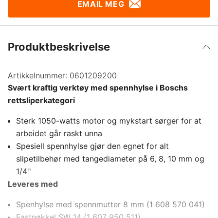
EMAIL MEG
Produktbeskrivelse
Artikkelnummer:
0601209200
Svært kraftig verktøy med spennhylse i Boschs
rettsliperkategori
Sterk 1050-watts motor og mykstart sørger for at
arbeidet går raskt unna
Spesiell spennhylse gjør den egnet for alt
slipetilbehør med tangediameter på 6, 8, 10 mm og
1/4''
Leveres med
Spenhylse med spennmutter 8 mm (1 608 570 041)
Fastnøkkel SW 14 (1 607 950 511)