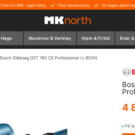
i Frakt fra 999:- opptil 35kg
Tilbyr hjemlevering
30 dagers åpent kj
Hage
Maskiner & Verktøy
Hjem & Fritid
Klær &
Bosch Stikksag GST 160 CE Professional i L-BOXX
Bos
Pro
4 
På la