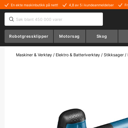
En ekte maskinbutikk på nett!
4,8 av 5 i kundeanmeldelser
Fr
Robotgressklipper
Motorsag
Skog
Maskiner & Verktøy
/
Elektro & Batteriverktøy
/
Stikksager
/