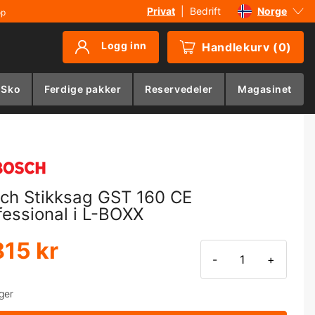
Privat
|
Bedrift
Norge
øp
Sverige
Logg inn
Handlekurv
(
0
)
Danmark
Suomi
 Sko
Ferdige pakker
Reservedeler
Magasinet
Deutschland
ch Stikksag GST 160 CE
fessional i L-BOXX
815 kr
-
+
ger