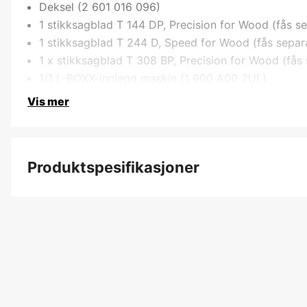
Deksel (2 601 016 096)
1 stikksagblad T 144 DP, Precision for Wood (fås 
1 stikksagblad T 244 D, Speed for Wood (fås sepa
1 x stikksagblad T 308 BP, Precision for Wood (få
1/1 L-BOXX-innlegg maskin (1 600 A00 2UL)
Vis mer
Produktspesifikasjoner
Drifttyp
Drivkilde
Driftsspenning
Global garanti