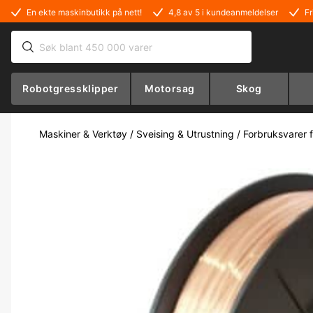
En ekte maskinbutikk på nett!
4,8 av 5 i kundeanmeldelser
Fr
Robotgressklipper
Motorsag
Skog
Maskiner & Verktøy
/
Sveising & Utrustning
/
Forbruksvarer f