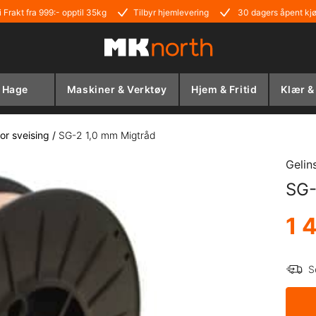
i Frakt fra 999:- opptil 35kg
Tilbyr hjemlevering
30 dagers åpent kj
Hage
Maskiner & Verktøy
Hjem & Fritid
Klær &
or sveising
/
SG-2 1,0 mm Migtråd
Gelin
SG-
1 
S