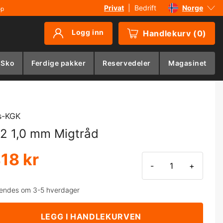
Privat
|
Bedrift
Norge
øp
Sverige
Logg inn
Handlekurv
(
0
)
Danmark
Suomi
 Sko
Ferdige pakker
Reservedeler
Magasinet
Deutschland
s-KGK
2 1,0 mm Migtråd
418 kr
-
+
endes om 3-5 hverdager
LEGG I HANDLEKURVEN