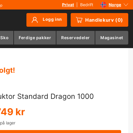
Privat
|
Bedrift
Norge
øp
Sverige
Logg inn
Handlekurv
(
0
)
Danmark
Suomi
 Sko
Ferdige pakker
Reservedeler
Magasinet
Deutschland
olgt
!
uktor Standard Dragon 1000
749 kr
 på lager