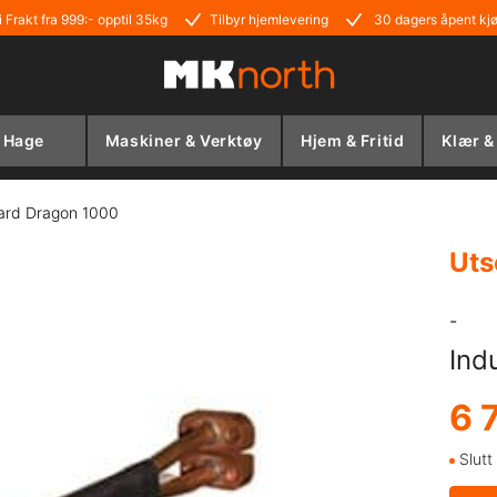
i Frakt fra 999:- opptil 35kg
Tilbyr hjemlevering
30 dagers åpent kj
Hage
Maskiner & Verktøy
Hjem & Fritid
Klær &
ard Dragon 1000
Uts
-
Ind
6 
Slutt