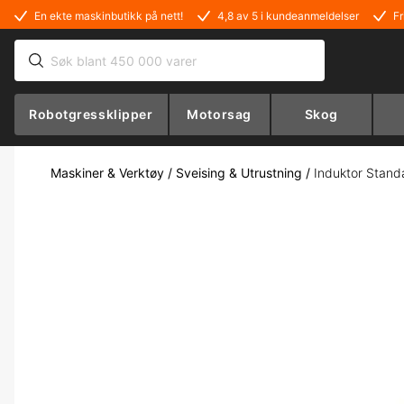
En ekte maskinbutikk på nett!
4,8 av 5 i kundeanmeldelser
Fr
Robotgressklipper
Motorsag
Skog
Maskiner & Verktøy
/
Sveising & Utrustning
/
Induktor Stand