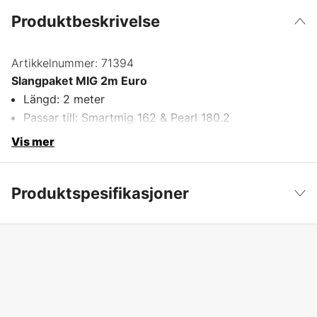
Produktbeskrivelse
Artikkelnummer:
71394
Slangpaket MIG 2m Euro
Längd: 2 meter
Passar till: Smartmig 162 & Pearl 180.2
Vis mer
Produktspesifikasjoner
For sveisetype
MIG/MAG
Vis mindre
Lengde
2 m
Tilkoblingskontakt
Euro