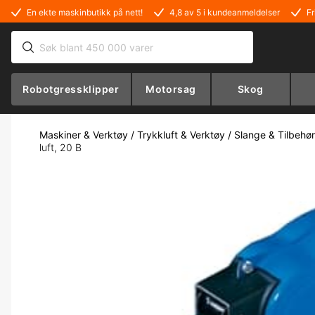
En ekte maskinbutikk på nett!
4,8 av 5 i kundeanmeldelser
Fr
Robotgressklipper
Motorsag
Skog
Maskiner & Verktøy
/
Trykkluft & Verktøy
/
Slange & Tilbehør
luft, 20 B