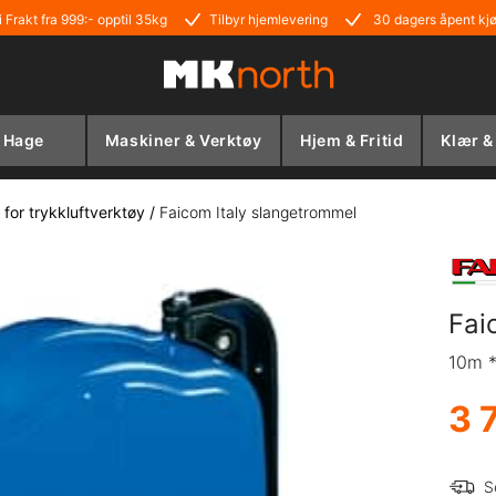
i Frakt fra 999:- opptil 35kg
Tilbyr hjemlevering
30 dagers åpent kj
Hage
Maskiner & Verktøy
Hjem & Fritid
Klær &
 for trykkluftverktøy
/
Faicom Italy slangetrommel
Fai
10m 
3 
S