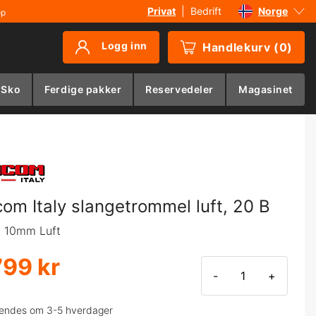
Privat
|
Bedrift
Norge
øp
Sverige
Logg inn
Handlekurv
(
0
)
Danmark
Suomi
 Sko
Ferdige pakker
Reservedeler
Magasinet
Deutschland
com Italy slangetrommel luft, 20 B
* 10mm Luft
799 kr
-
+
endes om 3-5 hverdager