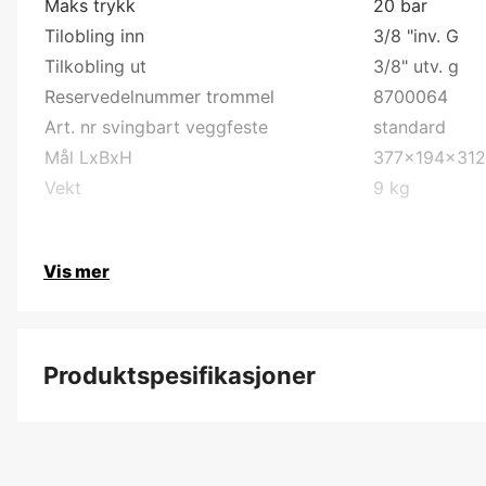
Maks trykk
20 bar
Tilobling inn
3/8 "inv. G
Tilkobling ut
3/8" utv. g
Reservedelnummer trommel
8700064
Art. nr svingbart veggfeste
standard
Mål LxBxH
377x194x31
Vekt
9 kg
Vis mer
Produktspesifikasjoner
Arbeidstrykk, maks