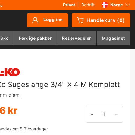
Privat
|
Bedrift
Norge
øp
Sverige
Logg inn
Handlekurv
(
0
)
Danmark
Suomi
 Sko
Ferdige pakker
Reservedeler
Magasinet
Deutschland
Ko Sugeslange 3/4" X 4 M Komplett
 mm diam.
6 kr
-
+
endes om 5-7 hverdager