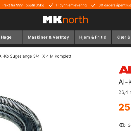
i Frakt fra 999:- opptil 35kg
Tilbyr hjemlevering
30 dagers åpent kj
Hage
Maskiner & Verktøy
Hjem & Fritid
Klær &
Al-Ko Sugeslange 3/4" X 4 M Komplett
Al-
26,4
25
S