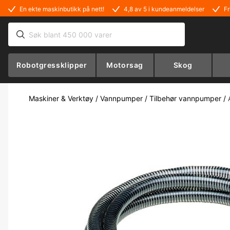
En ekte maskinbutikk på nett!
4,8 av 5 i kundeanmeldelser
Fr
Robotgressklipper
Motorsag
Skog
Maskiner & Verktøy
/
Vannpumper
/
Tilbehør vannpumper
/