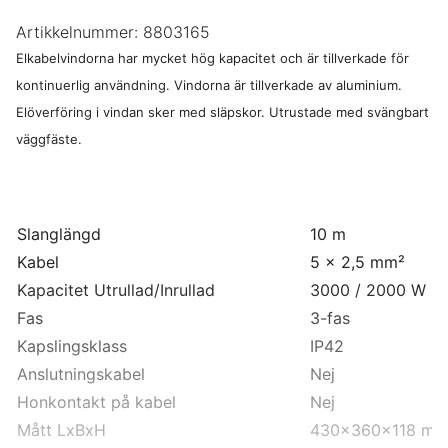
Artikkelnummer:
8803165
Elkabelvindorna har mycket hög kapacitet och är tillverkade för
kontinuerlig användning. Vindorna är tillverkade av aluminium.
Elöverföring i vindan sker med släpskor. Utrustade med svängbart
väggfäste.
Slanglängd
10 m
Kabel
5 x 2,5 mm²
Kapacitet Utrullad/Inrullad
3000 / 2000 W
Fas
3-fas
Kapslingsklass
IP42
Anslutningskabel
Nej
Honkontakt på kabel
Nej
Mått LxBxH
430x360x118 m