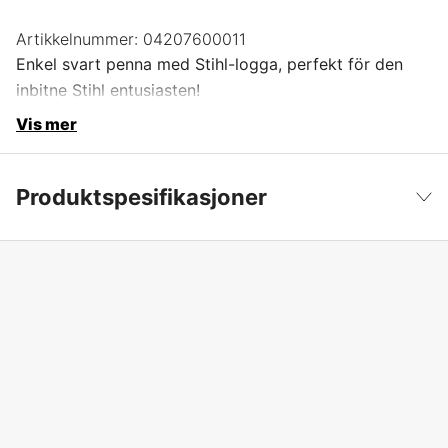
Artikkelnummer:
04207600011
Enkel svart penna med Stihl-logga, perfekt för den
inbitne Stihl entusiasten!
Vis mer
Produktspesifikasjoner
Global garanti
yes
Vis mindre