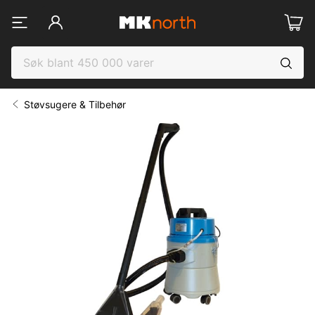
Støvsugere & Tilbehør