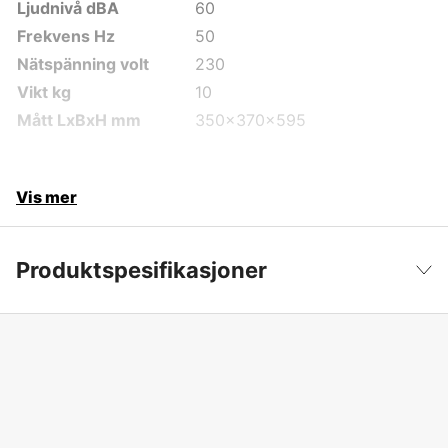
Ljudnivå dBA
60
Frekvens Hz
50
Nätspänning volt
230
Vikt kg
10
Mått LxBxH mm
350x370x595
Vis mer
Produktspesifikasjoner
Produktfilsortering
Våt- & tørrstøvsugere
Vis mindre