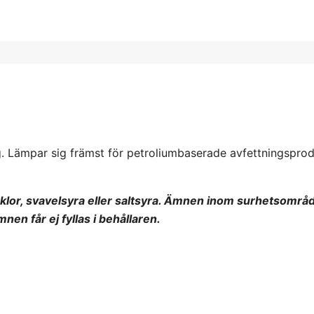
. Lämpar sig främst för petroliumbaserade avfettningsprod
j klor, svavelsyra eller saltsyra. Ämnen inom surhetsområ
en får ej fyllas i behållaren.