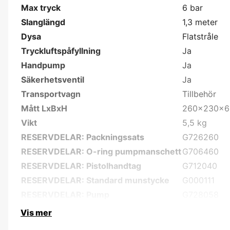
Max tryck
6 bar
Slanglängd
1,3 meter
Dysa
Flatstråle
Tryckluftspåfyllning
Ja
Handpump
Ja
Säkerhetsventil
Ja
Transportvagn
Tillbehör
Mått LxBxH
260x230x
Vikt
5,5 kg
RESERVDELAR: Packningssats
G726260
RESERVDELAR: O-ring pumpmanschett
G706460
RESERVDELAR: Pistolhandtag
G712040
RESERVDELAR: Standard munstycke
G000111
RESERVDELAR: Pump
G728058
Vis mer