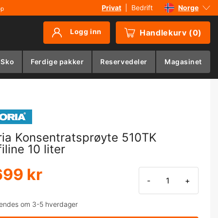
Privat
|
Bedrift
Norge
øp
Sverige
Logg inn
Handlekurv
(
0
)
Danmark
Suomi
 Sko
Ferdige pakker
Reservedeler
Magasinet
Deutschland
ria Konsentratsprøyte 510TK
iline 10 liter
699 kr
-
+
endes om 3-5 hverdager