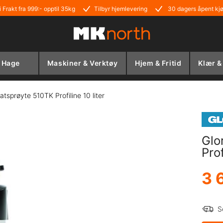
i Frakt fra 999:- opptil 35kg
Tilbyr hjemlevering
30 dagers åpent kj
Hage
Maskiner & Verktøy
Hjem & Fritid
Klær &
atsprøyte 510TK Profiline 10 liter
Glo
Prof
3 
S