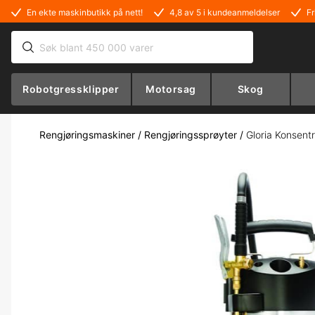
En ekte maskinbutikk på nett!
4,8 av 5 i kundeanmeldelser
Fr
Robotgressklipper
Motorsag
Skog
Rengjøringsmaskiner
/
Rengjøringssprøyter
/
Gloria Konsentr