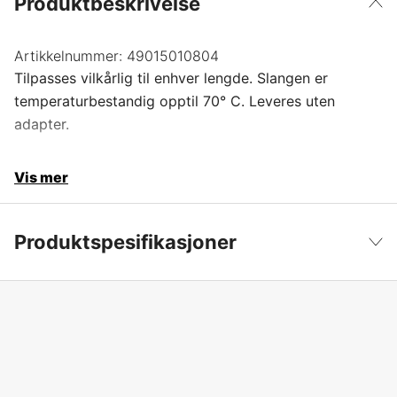
Produktbeskrivelse
Artikkelnummer:
49015010804
Tilpasses vilkårlig til enhver lengde. Slangen er
temperaturbestandig opptil 70° C. Leveres uten
adapter.
Vis mer
Produktspesifikasjoner
Produktfilsortering
Slanger
Vis mindre
Global garanti
yes
Garanti
1 år