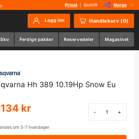
Privat
|
Bedrift
Norge
øp
Sverige
Logg inn
Handlekurv
(
0
)
Danmark
Suomi
 Sko
Ferdige pakker
Reservedeler
Magasinet
Deutschland
qvarna Hh 389 10.19Hp Snow Eu
 134 kr
-
+
endes om 5-7 hverdager