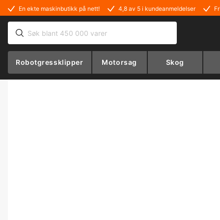
En ekte maskinbutikk på nett!
4,8 av 5 i kundeanmeldelser
Fr
Robotgressklipper
Motorsag
Skog