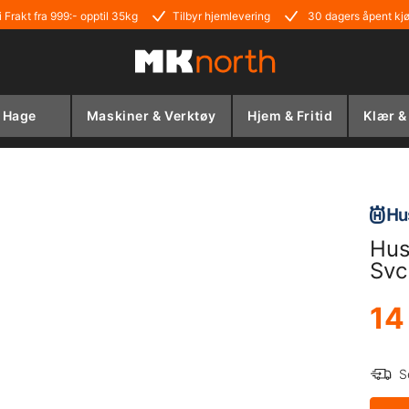
i Frakt fra 999:- opptil 35kg
Tilbyr hjemlevering
30 dagers åpent kj
Hage
Maskiner & Verktøy
Hjem & Fritid
Klær &
Hus
Svc
14
S