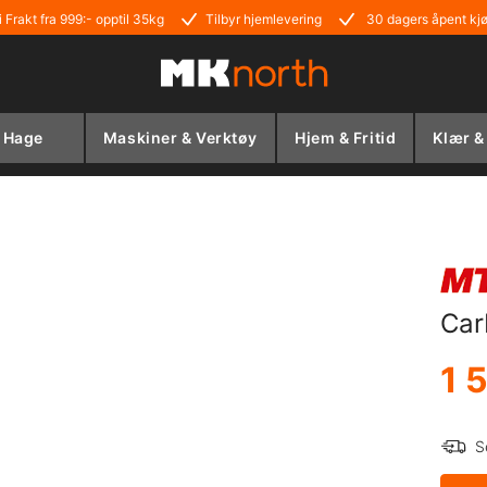
i Frakt fra 999:- opptil 35kg
Tilbyr hjemlevering
30 dagers åpent kj
Hage
Maskiner & Verktøy
Hjem & Fritid
Klær &
Car
1 
S