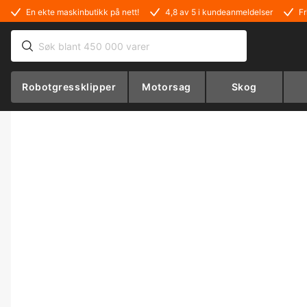
En ekte maskinbutikk på nett!
4,8 av 5 i kundeanmeldelser
Fr
Robotgressklipper
Motorsag
Skog