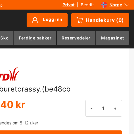
Privat
|
Bedrift
Norge
øp
Sverige
Logg inn
Handlekurv
(
0
)
Danmark
Suomi
 Sko
Ferdige pakker
Reservedeler
Magasinet
Deutschland
buretorassy.(be48cb
540 kr
-
+
endes om 8-12 uker