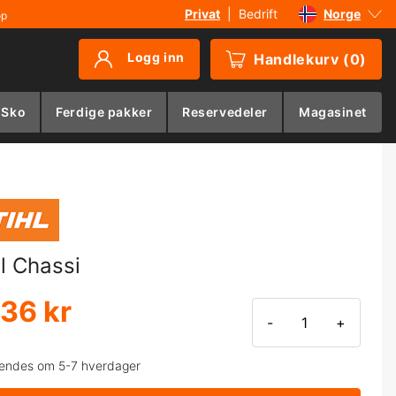
Privat
|
Bedrift
Norge
øp
Sverige
Logg inn
Handlekurv
(
0
)
Danmark
Suomi
 Sko
Ferdige pakker
Reservedeler
Magasinet
Deutschland
hl Chassi
136 kr
-
+
endes om 5-7 hverdager