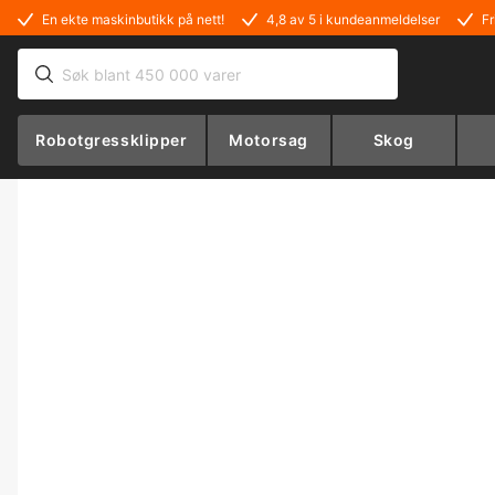
En ekte maskinbutikk på nett!
4,8 av 5 i kundeanmeldelser
Fr
Robotgressklipper
Motorsag
Skog