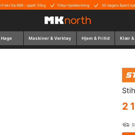
i Frakt fra 999:- opptil 35kg
Tilbyr hjemlevering
30 dagers åpent kj
Hage
Maskiner & Verktøy
Hjem & Fritid
Klær &
Sti
2 
S