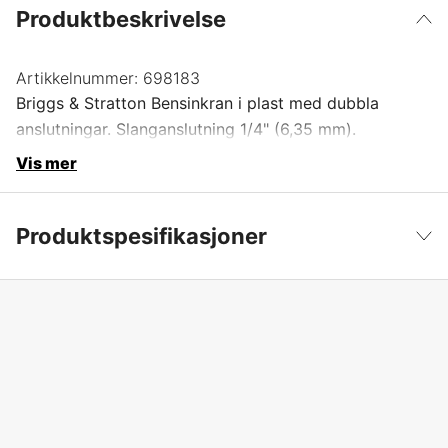
Produktbeskrivelse
Artikkelnummer:
698183
Briggs & Stratton Bensinkran i plast med dubbla
anslutningar. Slanganslutning 1/4" (6,35 mm).
Vis mer
Produktspesifikasjoner
Produktfilsortering
Drivstoffkran
Vis mindre
Garanti
1 år