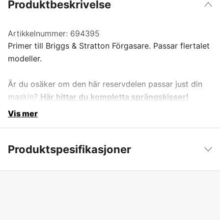
Produktbeskrivelse
Artikkelnummer:
694395
Primer till Briggs & Stratton Förgasare. Passar flertalet
modeller.
Är du osäker om den här reservdelen passar just din
maskin?
Här hittar du kompletta sprängskisser!
Vis mer
Produktspesifikasjoner
Produktfilsortering
Primer
Vis mindre
Garanti
1 år