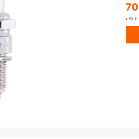
70
Slutt