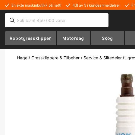
En ekte maskinbutikk på nett!
4,8 av 5 i kundeanmeldelser
Fr
Robotgressklipper
Motorsag
Skog
Hage
/
Gressklippere & Tilbehør
/
Service & Slitedeler til gr