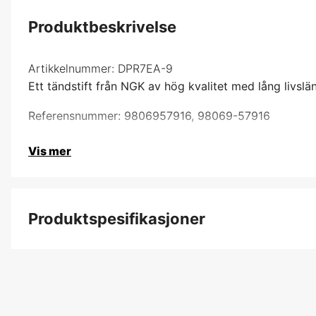
Produktbeskrivelse
Artikkelnummer:
DPR7EA-9
Ett tändstift från NGK av hög kvalitet med lång livslä
Referensnummer: 9806957916, 98069-57916
Vis mer
Produktspesifikasjoner
Produktfilsortering
Garanti