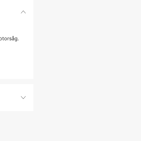
otorsåg.
Tennplugg
1 år