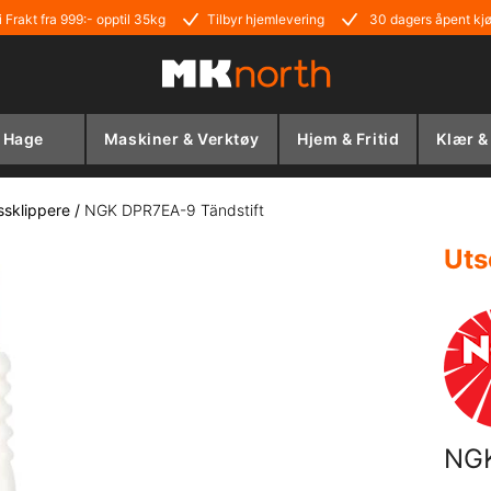
i Frakt fra 999:- opptil 35kg
Tilbyr hjemlevering
30 dagers åpent kj
Hage
Maskiner & Verktøy
Hjem & Fritid
Klær &
essklippere
/
NGK DPR7EA-9 Tändstift
Uts
NGK