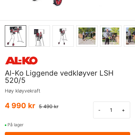
Al-Ko Liggende vedkløyver LSH
520/5
Høy kløyvekraft
4 990 kr
5 490 kr
-
+
På lager