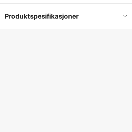
Produktspesifikasjoner
Produktfilsortering
Vedkløyver
Vis mindre
Drivkilde
Elektrisitet 230V
Effekt
2.2 kW
Kløyvetrykk
5 t
Maks kløyvelengde
520 mm
Hydraulikkoljeviskositet
46
Vekt
61 kg
Garanti
2 år