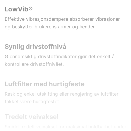
LowVib®
Effektive vibrasjonsdempere absorberer vibrasjoner
og beskytter brukerens armer og hender.
Synlig drivstoffnivå
Gjennomsiktig drivstoffindikator gjør det enkelt å
kontrollere drivstoffnivået.
Luftfilter med hurtigfeste
Rask og enkel utskifting eller rengjøring av luftfilter
takket være hurtigfestet.
Tredelt veivaksel
Smidd tredelt veivaksel for maksimal holdbarhet under