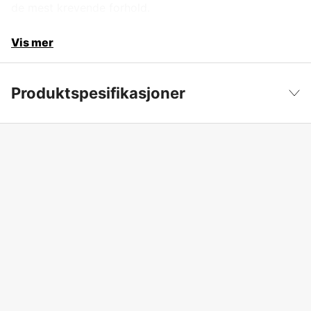
de mest krevende forhold.
Vis mer
Produktspesifikasjoner
Drivkilde
Bensin 2-takts
Vis mindre
Sylindervolum
45.7 cm³
Drivlenker
56 stk.
Effekt
2.1 kW
Fildiameter
4,8 mm
Oppvarmet håndtak
no
Inkludert skjæreutstyr
yes